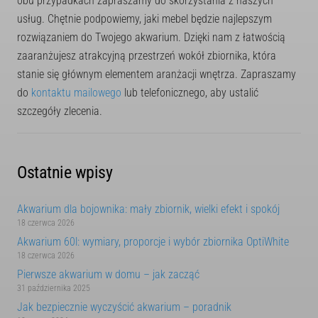
obu przypadkach zapraszamy do skorzystania z naszych
usług. Chętnie podpowiemy, jaki mebel będzie najlepszym
rozwiązaniem do Twojego akwarium. Dzięki nam z łatwością
zaaranżujesz atrakcyjną przestrzeń wokół zbiornika, która
stanie się głównym elementem aranżacji wnętrza. Zapraszamy
do
kontaktu mailowego
lub telefonicznego, aby ustalić
szczegóły zlecenia.
Ostatnie wpisy
Akwarium dla bojownika: mały zbiornik, wielki efekt i spokój
18 czerwca 2026
Akwarium 60l: wymiary, proporcje i wybór zbiornika OptiWhite
18 czerwca 2026
Pierwsze akwarium w domu – jak zacząć
31 października 2025
Jak bezpiecznie wyczyścić akwarium – poradnik