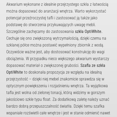
Akwarium wykonane z idealnie przejrzystego szkła z łatwością
można dopasować do aranżacji wnętrza. Warto wykorzystać
potencjał przeźroczystej tafli i zastosować ją także jako
podstawę do stworzenia przykuwających uwagę mebli.
Szczególnie zachęcamy do zastosowania
szkła OptiWhite.
Cechuje się ono zwiększoną wytrzymałością, dzięki czemu na
szklanej półce można postawić wypełniony zbiornik z wodą.
Oczywiście ważne jest, aby dostosować konstrukcję do wagi
obciążenia. W przypadku nieco większego akwarium wystarczy
dopasować materiał o zwiększonej grubości.
Szafla ze szkła
OptiWhite
to doskonała propozycja ze względu na idealną
przejrzystość – dzięki niej mebel znakomicie sprawdza się w
optycznym powiększeniu i rozjaśnieniu wnętrza. Ta wyjątkowa
tafla jest wolna od zielonej tonacji, którą widzimy w gorszym
jakościowo szkle typu float. Za dodatkową zaletę należy uznać
bardzo dobrą przepuszczalność światła. Dzięki temu szafka
wspaniale rozświetli całe wnętrze i jest w stanie odmienić nawet